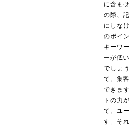
に含ま
の際、
にしなけ
のポイ
キーワ
ーが低
でしょ
て、集
できま
トの力が
て、ユ
す。そ