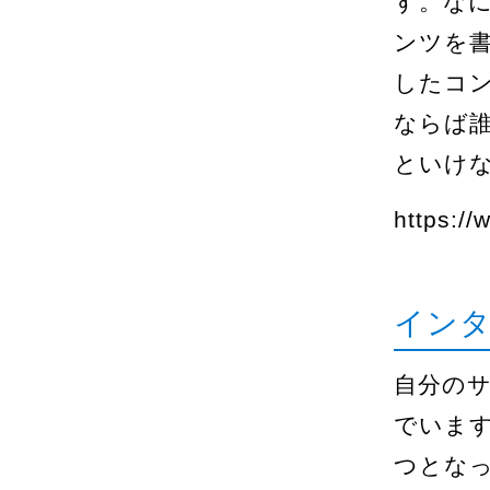
す。な
ンツを
したコ
ならば
といけ
https:/
インタ
自分のサ
でいま
つとな